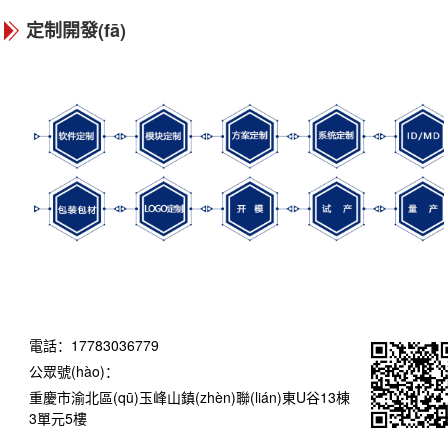
定制開發(fā)
電話：17783036779
公眾號(hào)：
重慶市渝北區(qū)玉峰山鎮(zhèn)聯(lián)東U谷13棟
3單元5樓