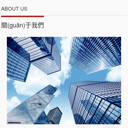
ABOUT US
關(guān)于我們