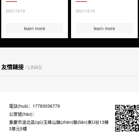
以及防爆標(biāo)準
運(yùn)用范疇
(zhǔn)
2021/12/16
2021/12/16
learn more
learn more
友情鏈接
/ LINKS
電話(huà)：17783036779
公眾號(hào)：
重慶市渝北區(qū)玉峰山鎮(zhèn)聯(lián)東U谷13棟
3單元5樓