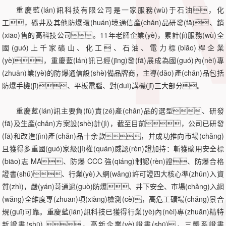
重慶藍(lán)訊科技有限公司是一家服務(wù)于石油，化
工，礦井及其他防爆環(huán)境通信產(chǎn)品研發(fā)、銷
(xiāo)售的高科技公司。11年老牌企業(yè)，累計(jì)服務(wù)全
國(guó)上千家礦山、化工、石油、電力標(biāo)桿企業
(yè)，重慶藍(lán)訊已經(jīng)發(fā)展成為國(guó)內(nèi)專
(zhuān)業(yè)的防爆通信設(shè)備品牌商，主導(dǎo)產(chǎn)品包括
防爆手機(jī)、平板電腦、對(duì)講機(jī)三大部分。
重慶藍(lán)訊主要負(fù)責(zé)產(chǎn)品的選型、研發
(fā)及生產(chǎn)方案設(shè)計(jì)，截至目前，公司已研發
(fā)和改進(jìn)產(chǎn)品十余款，并成功推向市場(chǎng)
且獲得多重國(guó)家級(jí)權(quán)威認(rèn)證加持：斬獲礦用安全標
(biāo)志 MA、防爆 CCC 強(qiáng)制認(rèn)證、防爆合格
證書(shū)、行業(yè)入網(wǎng)許可證四大核心準(zhǔn)入資
質(zhì)，嚴(yán)苛通過(guò)防爆、井下安全、市場(chǎng)入網
(wǎng)全維度專(zhuān)項(xiàng)檢測(cè)，高危工礦場(chǎng)景合
規(guī)可靠。重慶藍(lán)訊科技已獲得行業(yè)內(nèi)專(zhuān)精特
新證書(shū) ，高新企業(yè)證書(shū)，三體系證書